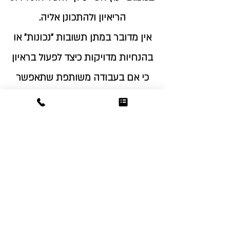
הריאיון ולהתכונן אליה.
אין מדובר במתן תשובות "נכונות" או
בהנחיות מדויקות כיצד לפעול בראיון
כי אם בעבודה משותפת שתאפשר
לך לחדד ולהציג נאמנה את עוצמותיך,
ניסיונך ושאיפותיך ביחס לתפקיד
שעל הפרק.
©2020 by Gil Malka. Proudly created with
Wix.com